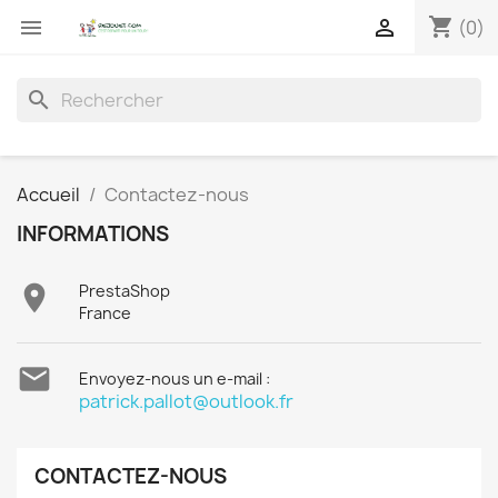
shopping_cart


(0)
search
Accueil
Contactez-nous
INFORMATIONS

PrestaShop
France

Envoyez-nous un e-mail :
patrick.pallot@outlook.fr
CONTACTEZ-NOUS